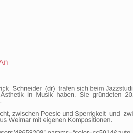
iAn
ick Schneider (dr) trafen sich beim Jazzstud
on Ästhetik in Musik haben. Sie gründeten 20
.
Wucht, zwischen Poesie und Sperrigkeit und 
 aus Weimar mit eigenen Kompositionen.
m/users/48658208″ params=“color=cc5914&auto