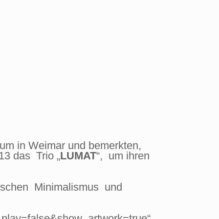
ium in Weimar und bemerkten,
13 das Trio „
LUMAT
“, um ihren
zwischen Minimalismus und
_play=false&show_artwork=true“