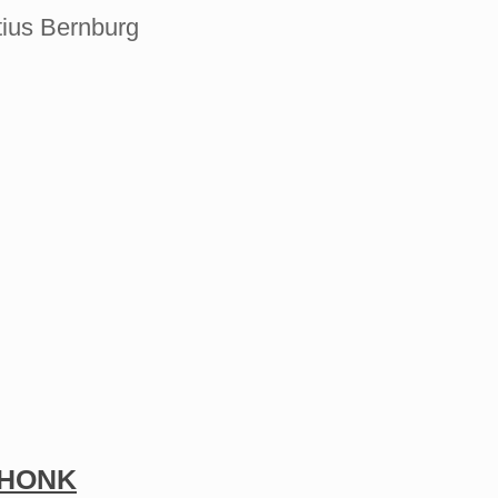
tius Bernburg
PHONK