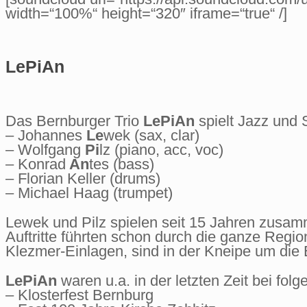
width=“100%“ height=“320″ iframe=“true“ /]
LePiAn
Das Bernburger Trio
LePiAn
spielt Jazz und 
– Johannes
Le
wek (sax, clar)
– Wolfgang
Pi
lz (piano, acc, voc)
– Konrad
An
tes (bass)
– Florian Keller (drums)
– Michael Haag (trumpet)
Lewek und Pilz spielen seit 15 Jahren zusam
Auftritte führten schon durch die ganze Regi
Klezmer-Einlagen, sind in der Kneipe um die 
LePiAn
waren u.a. in der letzten Zeit bei fol
– Klosterfest Bernburg