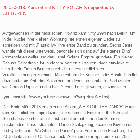
25.05.2013: Konzert mit KITTY SOLARIS supported by
CHILDREN
Aufgewachsen in der hessischen Provinz kam Kitty 1994 nach Berlin, um
in der Küche ihrer kleinen Wohnung ihre ersten eigenen Lieder zu
schreiben und mit ‚Plastic Ivy’ ihre erste Band zu gründen. Sechs Jahre
war sie mit dieser unterwegs, bevor sie sich ganz auf ‚ihr eigenes Ding’
konzentrieren wollte und das Label ‚Solaris Empire’ gründete. Ein kleiner
Schuss Selbstironie ist in diesem Namen zu spüren, doch entwickelte
sich ihr ein-Frauen-Betrieb durch die unterschiedlichsten
Veröffentlichungen zu einem Minizentrum der Berliner Indie-Musik. Parallel
dazu hatte sie Zeit, drei Soloalben, an denen so namhafte Produzenten
wie Gordon Raphael und Tobias Siebert beteiligt waren, einzuspielen.
[youtube=http://www.youtube.com/watch?v=rpNcy0NHTns]
Das Ende März 2013 erschienene Album „WE STOP THE DANCE“ wurde
von Brio Taliaferro coproduziert, der schon mit Empire of the Sun und
Sugarbabes gearbeitet hat. Instrumentiert mit klirrenden Gitarren,
pluckerndem Bass, straightem Dance-Schlagzeug, spacigen Keyboards
und Querflöte ist „We Stop The Dance“ purer Pop, in allen Facetten, die
2013 denkbar sind. Ob Dancetrack, Anleihen beim Spacerock der 70er,