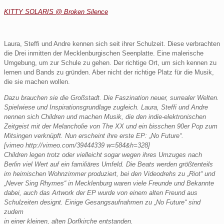
KITTY SOLARIS @ Broken Silence
Laura, Steffi und Andre kennen sich seit ihrer Schulzeit. Diese verbrachten
die Drei inmitten der Mecklenburgischen Seenplatte. Eine malerische
Umgebung, um zur Schule zu gehen. Der richtige Ort, um sich kennen zu
lernen und Bands zu gründen. Aber nicht der richtige Platz für die Musik,
die sie machen wollen.
Dazu brauchen sie die Großstadt. Die Faszination neuer, surrealer Welten.
Spielwiese und Inspirationsgrundlage zugleich. Laura, Steffi und Andre
nennen sich Children und machen Musik, die den indie-elektronischen
Zeitgeist mit der Melancholie von The XX und ein bisschen 90er Pop zum
Mitsingen verknüpft. Nun erscheint ihre erste EP: „No Future“.
[vimeo http://vimeo.com/39444339 w=584&h=328]
Children legen trotz oder vielleicht sogar wegen ihres Umzuges nach
Berlin viel Wert auf ein familiäres Umfeld. Die Beats werden größtenteils
im heimischen Wohnzimmer produziert, bei den Videodrehs zu „Riot“ und
„Never Sing Rhymes“ in Mecklenburg waren viele Freunde und Bekannte
dabei, auch das Artwork der EP wurde von einem alten Freund aus
Schulzeiten designt. Einige Gesangsaufnahmen zu „No Future“ sind
zudem
in einer kleinen, alten Dorfkirche entstanden.