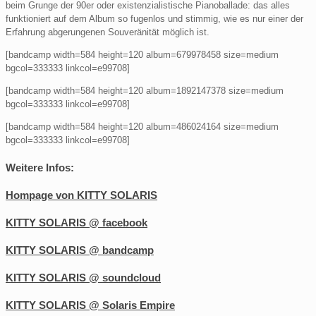
beim Grunge der 90er oder existenzialistische Pianoballade: das alles
funktioniert auf dem Album so fugenlos und stimmig, wie es nur einer der
Erfahrung abgerungenen Souveränität möglich ist.
[bandcamp width=584 height=120 album=679978458 size=medium
bgcol=333333 linkcol=e99708]
[bandcamp width=584 height=120 album=1892147378 size=medium
bgcol=333333 linkcol=e99708]
[bandcamp width=584 height=120 album=486024164 size=medium
bgcol=333333 linkcol=e99708]
Weitere Infos:
Hompage von KITTY SOLARIS
KITTY SOLARIS @ facebook
KITTY SOLARIS @ bandcamp
KITTY SOLARIS @ soundcloud
KITTY SOLARIS @ Solaris Empire