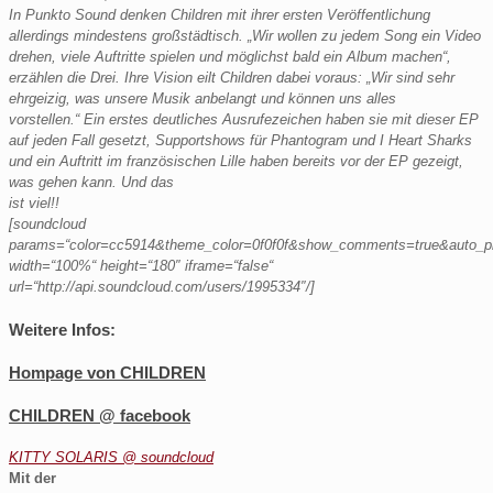
In Punkto Sound denken Children mit ihrer ersten Veröffentlichung
allerdings mindestens großstädtisch. „Wir wollen zu jedem Song ein Video
drehen, viele Auftritte spielen und möglichst bald ein Album machen“,
erzählen die Drei. Ihre Vision eilt Children dabei voraus: „Wir sind sehr
ehrgeizig, was unsere Musik anbelangt und können uns alles
vorstellen.“ Ein erstes deutliches Ausrufezeichen haben sie mit dieser EP
auf jeden Fall gesetzt, Supportshows für Phantogram und I Heart Sharks
und ein Auftritt im französischen Lille haben bereits vor der EP gezeigt,
was gehen kann. Und das
ist viel!!
[soundcloud
params=“color=cc5914&theme_color=0f0f0f&show_comments=true&auto_pl
width=“100%“ height=“180″ iframe=“false“
url=“http://api.soundcloud.com/users/1995334″/]
Weitere Infos:
Hompage von CHILDREN
CHILDREN @ facebook
KITTY SOLARIS @ soundcloud
Mit der