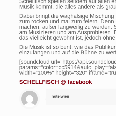
Schellfisch spielen seitdem auf allen
Musik kommt, die alles andere als gra
Dabei bringt die waghalsige Mischung 
zum rocken und mal zum feiern. Denn d
machen, außer langweilig zu werden. S
am Musizieren und am Ausprobieren. 
das vielleicht gewöhnt ist, jedoch oh
Die Musik ist so bunt, wie das Publiku
einzufangen und auf die Bühne zu werf
[soundcloud url=“https://api.soundclo
params=“color=cc5914&auto_play=fal
width=“100%“ height=“320″ iframe=“true
SCHELLFISCH @ facebook
hotelwien