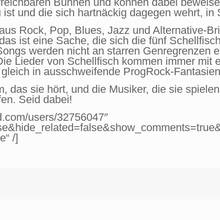
 erreichbaren Bühnen und können dabei beweise
u ist und die sich hartnäckig dagegen wehrt, i
aus Rock, Pop, Blues, Jazz und Alternative-Br
as ist eine Sache, die sich die fünf Schellfis
ongs werden nicht an starren Genregrenzen ent
Die Lieder von Schellfisch kommen immer mit 
ne gleich in ausschweifende ProgRock-Fantasien
m, das sie hört, und die Musiker, die sie spiel
en. Seid dabei!
ud.com/users/32756047″
se&hide_related=false&show_comments=true
“ /]