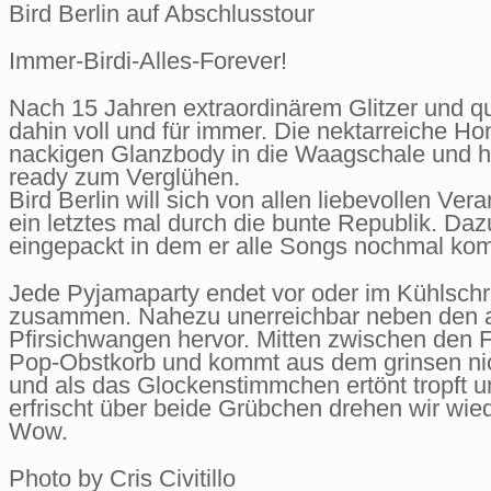
Bird Berlin auf Abschlusstour
Immer-Birdi-Alles-Forever!
Nach 15 Jahren extraordinärem Glitzer und qui
dahin voll und für immer. Die nektarreiche Ho
nackigen Glanzbody in die Waagschale und hol
ready zum Verglühen.
Bird Berlin will sich von allen liebevollen Vera
ein letztes mal durch die bunte Republik. Daz
eingepackt in dem er alle Songs nochmal komp
Jede Pyjamaparty endet vor oder im Kühlschr
zusammen. Nahezu unerreichbar neben den au
Pfirsichwangen hervor. Mitten zwischen den F
Pop-Obstkorb und kommt aus dem grinsen nic
und als das Glockenstimmchen ertönt tropft un
erfrischt über beide Grübchen drehen wir wie
Wow.
Photo by Cris Civitillo