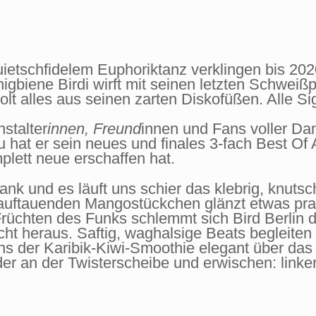
etschfidelem Euphoriktanz verklingen bis 2020 
nigbiene Birdi wirft mit seinen letzten Schwei
t alles aus seinen zarten Diskofüßen. Alle Si
nstalter
innen, Freund
innen und Fans voller Dan
u hat er sein neues und finales 3-fach Best Of
lett neue erschaffen hat.
ank und es läuft uns schier das klebrig, knu
ftauenden Mangostückchen glänzt etwas prall
rüchten des Funks schlemmt sich Bird Berlin du
ht heraus. Saftig, waghalsige Beats begleite
s der Karibik-Kiwi-Smoothie elegant über das K
der an der Twisterscheibe und erwischen: link