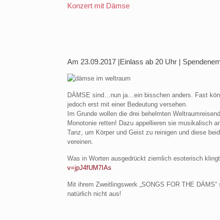
Konzert mit Dämse
Am 23.09.2017 |Einlass ab 20 Uhr |
Spendenem
DÄMSE sind…nun ja…ein bisschen anders. Fast könn
jedoch erst mit einer Bedeutung versehen.
Im Grunde wollen die drei behelmten Weltraumreisende
Monotonie retten! Dazu appellieren sie musikalisch 
Tanz, um Körper und Geist zu reinigen und diese bei
vereinen.
Was in Worten ausgedrückt ziemlich esoterisch klingt
v=jpJ4fUM7IAs
Mit ihrem Zweitlingswerk „SONGS FOR THE DÄMS“ setz
natürlich nicht aus!