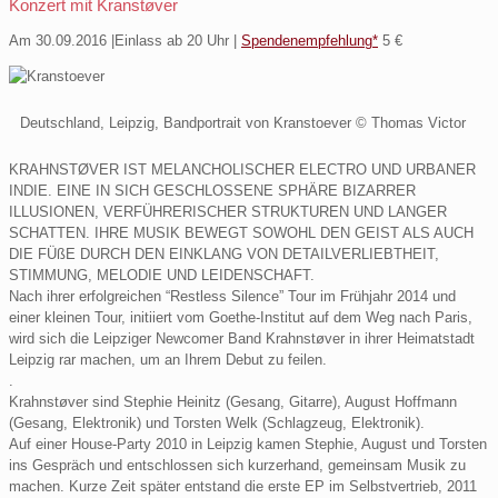
Konzert mit Kranstøver
Am 30.09.2016 |Einlass ab 20 Uhr |
Spendenempfehlung*
5 €
Deutschland, Leipzig, Bandportrait von Kranstoever © Thomas Victor
KRAHNSTØVER IST MELANCHOLISCHER ELECTRO UND URBANER
INDIE. EINE IN SICH GESCHLOSSENE SPHÄRE BIZARRER
ILLUSIONEN, VERFÜHRERISCHER STRUKTUREN UND LANGER
SCHATTEN. IHRE MUSIK BEWEGT SOWOHL DEN GEIST ALS AUCH
DIE FÜßE DURCH DEN EINKLANG VON DETAILVERLIEBTHEIT,
STIMMUNG, MELODIE UND LEIDENSCHAFT.
Nach ihrer erfolgreichen “Restless Silence” Tour im Frühjahr 2014 und
einer kleinen Tour, initiiert vom Goethe-Institut auf dem Weg nach Paris,
wird sich die Leipziger Newcomer Band Krahnstøver in ihrer Heimatstadt
Leipzig rar machen, um an Ihrem Debut zu feilen.
.
Krahnstøver sind Stephie Heinitz (Gesang, Gitarre), August Hoffmann
(Gesang, Elektronik) und Torsten Welk (Schlagzeug, Elektronik).
Auf einer House-Party 2010 in Leipzig kamen Stephie, August und Torsten
ins Gespräch und entschlossen sich kurzerhand, gemeinsam Musik zu
machen. Kurze Zeit später entstand die erste EP im Selbstvertrieb, 2011