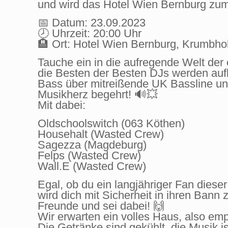
und wird das Hotel Wien Bernburg zu
📅 Datum: 23.09.2023
🕗 Uhrzeit: 20:00 Uhr
🏨 Ort: Hotel Wien Bernburg, Krumbho
Tauche ein in die aufregende Welt der 
die Besten der Besten DJs werden au
Bass über mitreißende UK Bassline und
Musikherz begehrt! 🔊💥
Mit dabei:
Oldschoolswitch (063 Köthen)
Househalt (Wasted Crew)
Sagezza (Magdeburg)
Felps (Wasted Crew)
Wall.E (Wasted Crew)
Egal, ob du ein langjähriger Fan diese
wird dich mit Sicherheit in ihren Bann
Freunde und sei dabei! 🙌
Wir erwarten ein volles Haus, also emp
Die Getränke sind gekühlt, die Musik i