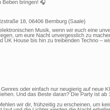
m Beben bringen! 🎧
lzstraße 18, 06406 Bernburg (Saale)
elektronischen Musik, wenn wir euch eine unver
flegen, um eure Nacht unvergesslich zu mach
 UK House bis hin zu treibenden Techno – wir
r Genres oder einfach nur neugierig auf neue K
 ziehen. Und das Beste daran? Die Party ist ab
fehlen wir dir, frühzeitig zu erscheinen, um k
st laut und die Lichter werden die Nacht erhell