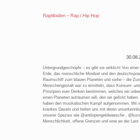
Raptiloiden – Rap / Hip Hop
30.08.
Untergrundgeschöpfe – es gibt sie wirklich! Von einer
Erde, das menschliche Mindset und den deutschsprachi
Raumschiff zum blauen Planeten und siehe – die Zust
Menschengestalt war zu ermitteln, dass Konsum- un
Prinzipien euer Denken bestimmen, welches wir unbe
einen Planeten aufräumen will, den wir gefickt habe
haben den musikalischen Kampf aufgenommen. Mit ver
krankes Dasein und heilen uns mit deren unverkennb
unserer Spezies wie @antilopengeldwaesche , @kizof
Menschlichkeit, offene Grenzen und eine an der Last