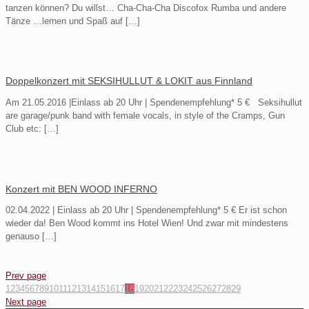
tanzen können? Du willst… Cha-Cha-Cha Discofox Rumba und andere
Tänze …lernen und Spaß auf
[…]
Doppelkonzert mit SEKSIHULLUT & LOKIT aus Finnland
Am 21.05.2016 |Einlass ab 20 Uhr | Spendenempfehlung* 5 € Seksihullut
are garage/punk band with female vocals, in style of the Cramps, Gun
Club etc:
[…]
Konzert mit BEN WOOD INFERNO
02.04.2022 | Einlass ab 20 Uhr | Spendenempfehlung* 5 € Er ist schon
wieder da! Ben Wood kommt ins Hotel Wien! Und zwar mit mindestens
genauso
[…]
Prev page
1
2
3
4
5
6
7
8
9
10
11
12
13
14
15
16
17
18
19
20
21
22
23
24
25
26
27
28
29
Next page