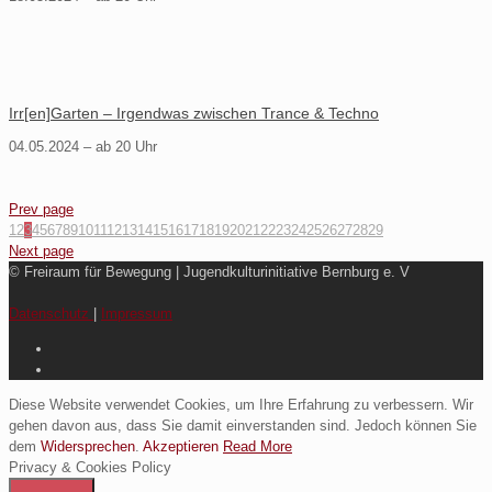
Irr[en]Garten – Irgendwas zwischen Trance & Techno
04.05.2024 – ab 20 Uhr
Prev page
1
2
3
4
5
6
7
8
9
10
11
12
13
14
15
16
17
18
19
20
21
22
23
24
25
26
27
28
29
Next page
© Freiraum für Bewegung | Jugendkulturinitiative Bernburg e. V
Datenschutz
|
Impressum
Diese Website verwendet Cookies, um Ihre Erfahrung zu verbessern. Wir
gehen davon aus, dass Sie damit einverstanden sind. Jedoch können Sie
dem
Widersprechen
.
Akzeptieren
Read More
Privacy & Cookies Policy