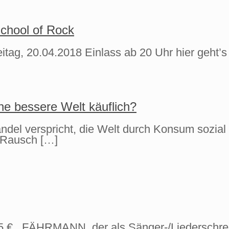
chool of Rock
itag, 20.04.2018 Einlass ab 20 Uhr hier geht’
ine bessere Welt käuflich?
ndel verspricht, die Welt durch Konsum sozia
m Rausch
[…]
5 € FÄHRMANN, der als Sänger-/Liederschreib