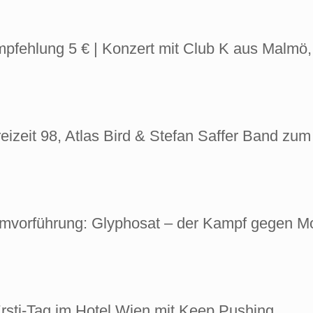
nempfehlung 5 € | Konzert mit Club K aus Mal
| Freizeit 98, Atlas Bird & Stefan Saffer Band z
 | Filmvorführung: Glyphosat – der Kampf gegen
i | Ersti-Tag im Hotel Wien mit Keep Pushing