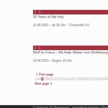
50 Years of Hip Hop
11.08.2023 – ab 20 Uhr – Türspende 5 €
Wolf im Fokus – Mit Antje Weber vom Wolfskom
10.08.2023 – Beginn 19 Uhr
Prev page
1
2
3
4
5
6
7
8
9
10
11
12
13
14
15
16
17
18
19
20
21
22
23
24
25
26
Next page
© Freiraum für Bewegung | Jugendkulturinitiative Ber