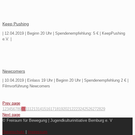
Keep Pushing
| 12.04.2019 | Beginn 20 Uhr | Spendenempfehlung: 5 € | KeepPushing
e.V. |
Newcomers
| 10.04.2019 | Einlass 19 Uhr | Beginn 20 Uhr | Spendenempfehlung 2 € |
Filmvorführung Newcomers
Prev page
1
2
3
4
5
6
7
8
9
10
11
12
13
14
15
16
17
18
19
20
21
22
23
24
25
26
27
28
29
Next page
© Freiraum für Bewegung | Jugendkulturinitiative Bernburg e. V
Datenschutz
|
Impressum